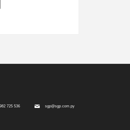
982 725 536
sgp@sgp.com.py