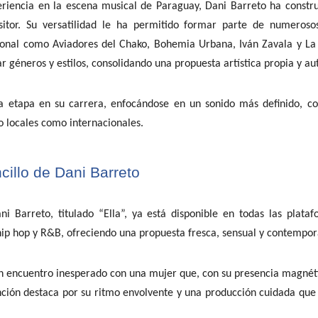
iencia en la escena musical de Paraguay, Dani Barreto ha constr
itor. Su versatilidad le ha permitido formar parte de numeroso
ional como Aviadores del Chako, Bohemia Urbana, Iván Zavala y La 
ar géneros y estilos, consolidando una propuesta artística propia y au
va etapa en su carrera, enfocándose en un sonido más definido, c
o locales como internacionales.
cillo de Dani Barreto
 Barreto, titulado “Ella”, ya está disponible en todas las platafo
ip hop y R&B, ofreciendo una propuesta fresca, sensual y contempo
 un encuentro inesperado con una mujer que, con su presencia magné
ción destaca por su ritmo envolvente y una producción cuidada que